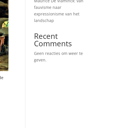
Maurice De Vlaminck: van
fauvisme naar
expressionisme van het
landschap
Recent
Comments
Geen reacties om weer te
geven.
de