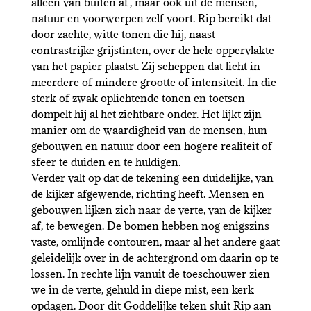
alleen van buiten af’, maar ook uit de mensen,
natuur en voorwerpen zelf voort. Rip bereikt dat
door zachte, witte tonen die hij, naast
contrastrijke grijstinten, over de hele oppervlakte
van het papier plaatst. Zij scheppen dat licht in
meerdere of mindere grootte of intensiteit. In die
sterk of zwak oplichtende tonen en toetsen
dompelt hij al het zichtbare onder. Het lijkt zijn
manier om de waardigheid van de mensen, hun
gebouwen en natuur door een hogere realiteit of
sfeer te duiden en te huldigen.
Verder valt op dat de tekening een duidelijke, van
de kijker afgewende, richting heeft. Mensen en
gebouwen lijken zich naar de verte, van de kijker
af, te bewegen. De bomen hebben nog enigszins
vaste, omlijnde contouren, maar al het andere gaat
geleidelijk over in de achtergrond om daarin op te
lossen. In rechte lijn vanuit de toeschouwer zien
we in de verte, gehuld in diepe mist, een kerk
opdagen. Door dit Goddelijke teken sluit Rip aan