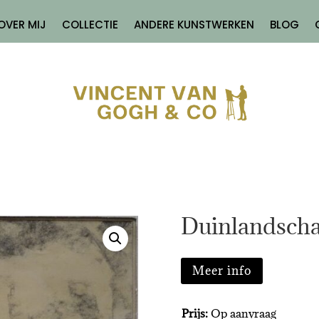
OVER MIJ
COLLECTIE
ANDERE KUNSTWERKEN
BLOG
Duinlandsch
Meer info
Prijs:
Op aanvraag