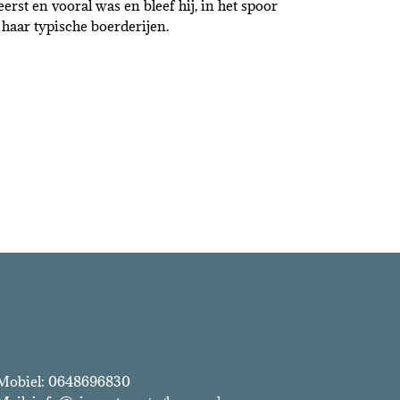
erst en vooral was en bleef hij, in het spoor
 haar typische boerderijen.
Vincent van Gogh & Co.
Mobiel: 0648696830