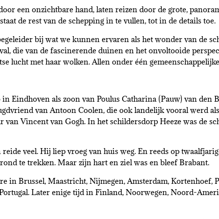
d door een onzichtbare hand, laten reizen door de grote, panor
staat de rest van de schepping in te vullen, tot in de details toe.
 begeleider bij wat we kunnen ervaren als het wonder van de sch
val, die van de fascinerende duinen en het onvoltooide perspect
otse lucht met haar wolken. Allen onder één gemeenschappelijk
 in Eindhoven als zoon van Poulus Catharina (Pauw) van den B
eugdvriend van Antoon Coolen, die ook landelijk vooral werd a
 van Vincent van Gogh. In het schildersdorp Heeze was de sch
ide veel. Hij liep vroeg van huis weg. En reeds op twaalfjarige
ond te trekken. Maar zijn hart en ziel was en bleef Brabant.
ere in Brussel, Maastricht, Nijmegen, Amsterdam, Kortenhoef, P
n Portugal. Later enige tijd in Finland, Noorwegen, Noord-Amer