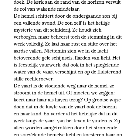
doek. De kerk aan de rand van de horizon vervult
de rol van wakende middelaar.
De hemel schittert door de ondergaande zon bij
een vallende avond. De zon zelf is het heilige
mysterie van dit schilderij. Ze houdt zich
verborgen, maar beheerst toch de stemming in dit
werk volledig. Ze laat haar rust en stilte over het
aardse vallen. Niettemin zien we in de lucht
betoverende gele schijnsels, flarden van licht. Het
is feestelijk vuurwerk, dat ook in het spiegelende
water van de vaart verschijnt en op de fluisterend
stille rechteroever.
De vaart is de vloeiende weg naar de hemel, ze
stroomt in de hemel uit. Of moeten we zeggen:
keert naar haar als haven terug? Op grootse wijze
doen dat in de luwte van de vaart ook de boerin
en haar kind. En verder al het liefelijke dat in dit
werk langs de vaart van het leven te vinden is. Zij
allen worden aangetrokken door het stromende
en spiegelende hemelse licht en koesteren haar op