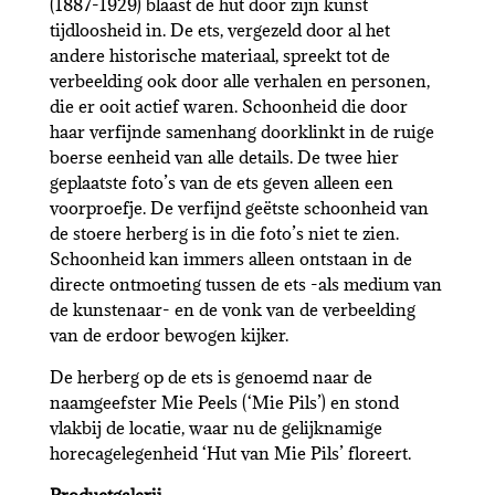
(1887-1929) blaast de hut door zijn kunst
tijdloosheid in. De ets, vergezeld door al het
andere historische materiaal, spreekt tot de
verbeelding ook door alle verhalen en personen,
die er ooit actief waren. Schoonheid die door
haar verfijnde samenhang doorklinkt in de ruige
boerse eenheid van alle details. De twee hier
geplaatste foto’s van de ets geven alleen een
voorproefje. De verfijnd geëtste schoonheid van
de stoere herberg is in die foto’s niet te zien.
Schoonheid kan immers alleen ontstaan in de
directe ontmoeting tussen de ets -als medium van
de kunstenaar- en de vonk van de verbeelding
van de erdoor bewogen kijker.
De herberg op de ets is genoemd naar de
naamgeefster Mie Peels (‘Mie Pils’) en stond
vlakbij de locatie, waar nu de gelijknamige
horecagelegenheid ‘Hut van Mie Pils’ floreert.
Productgalerij