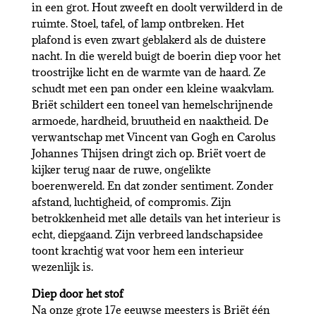
in een grot. Hout zweeft en doolt verwilderd in de
ruimte. Stoel, tafel, of lamp ontbreken. Het
plafond is even zwart geblakerd als de duistere
nacht. In die wereld buigt de boerin diep voor het
troostrijke licht en de warmte van de haard. Ze
schudt met een pan onder een kleine waakvlam.
Briët schildert een toneel van hemelschrijnende
armoede, hardheid, bruutheid en naaktheid. De
verwantschap met Vincent van Gogh en Carolus
Johannes Thijsen dringt zich op. Briët voert de
kijker terug naar de ruwe, ongelikte
boerenwereld. En dat zonder sentiment. Zonder
afstand, luchtigheid, of compromis. Zijn
betrokkenheid met alle details van het interieur is
echt, diepgaand. Zijn verbreed landschapsidee
toont krachtig wat voor hem een interieur
wezenlijk is.
Diep door het stof
Na onze grote 17e eeuwse meesters is Briët één